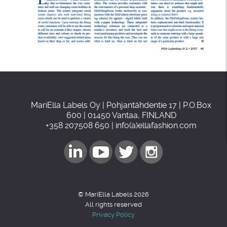
MariElla Labels Oy | Pohjantähdentie 17 | P.O.Box
600 | 01450 Vantaa, FINLAND
+358 207508 650 | info(a)ellafashion.com
© MariElla Labels 2026
All rights reserved
Privacy Policy