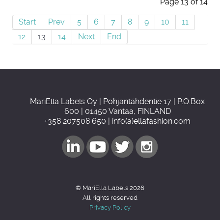
Page 13 of 14
Start
Prev
5
6
7
8
9
10
11
12
13
14
Next
End
MariElla Labels Oy | Pohjantähdentie 17 | P.O.Box
600 | 01450 Vantaa, FINLAND
+358 207508 650 | info(a)ellafashion.com
© MariElla Labels 2026
All rights reserved
Privacy Policy